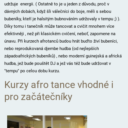
udržuje energii. ( Ostatně to je u jeden z důvodu, proč v
dávných dobách, když šli válečníci do boje, měli s sebou
bubeníky, kteří je halsitým bubnováním udržovaly v tempu ;) ).
Díky tomu i tanečník může tancovat a cvičit mnohem více
efektivněji , než při klasickém cvičení, neboť, zapomene na
únavu. Při kurzech afrotanců budou hrát buďto živí bubeníci,
nebo reprodukovaná djembe hudba (od nejlepších
západoafrických bubeníků) , nebo moderní guinejská a africká
hudba, jež bude pouštět DJ a jež vás též bude udržovat v
"tempu" po celou dobu kurzu.
Kurzy afro tance vhodné i
pro začátečníky