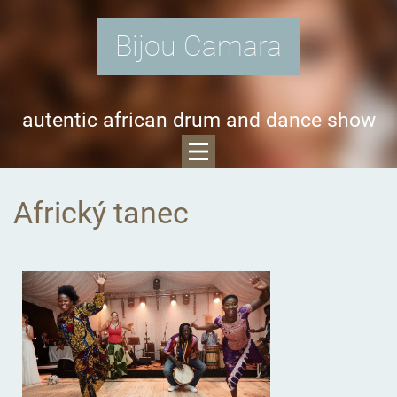
Bijou Camara
autentic african drum and dance show
Africký tanec