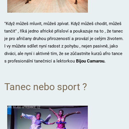
"Když můžeš mluvit, můžeš zpívat. Když můžeš chodit, můžeš
tančit" , říká jedno africké přísloví a poukazuje na to , že tanec
je pro afričany druhou přirozeností a provází je celým životem.
I vy můžete sdílet nyní radost z pohybu , nejen pasivně, jako
diváci, ale nyní i aktivně tím, že se zůčastníte kurzů afro tance
s profesionální tanečnicí a lektorkou
Bijou Camarou.
Tanec nebo sport ?