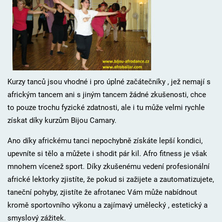
Kurzy tanců jsou vhodné i pro úplné začátečníky , jež nemají s
africkým tancem ani s jiným tancem žádné zkušenosti, chce
to pouze trochu fyzické zdatnosti, ale i tu může velmi rychle
získat díky kurzům Bijou Camary.
Ano díky africkému tanci nepochybně získáte lepší kondici,
upevníte si tělo a můžete i shodit pár kil. Afro fitness je však
mnohem vícenež sport. Díky zkušenému vedení profesionální
africké lektorky zjistíte, že pokud si zažijete a zautomatizujete,
taneční pohyby, zjistíte že afrotanec Vám může nabídnout
kromě sportovního výkonu a zajímavý umělecký , estetický a
smyslový zážitek.