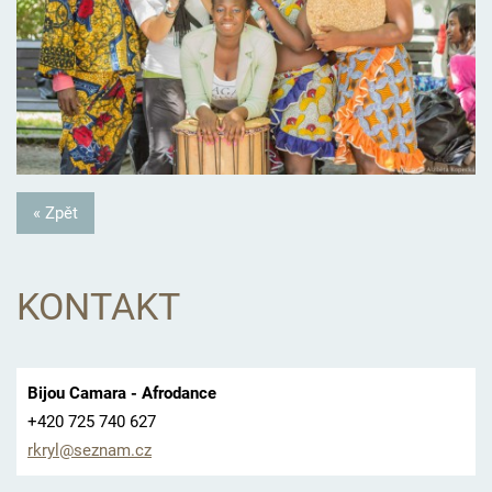
« Zpět
KONTAKT
Bijou Camara - Afrodance
+420 725 740 627
rkryl@se
znam.cz