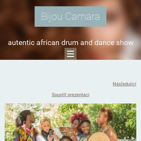
Bijou Camara
autentic african drum and dance show
Následující
Spustit prezentaci