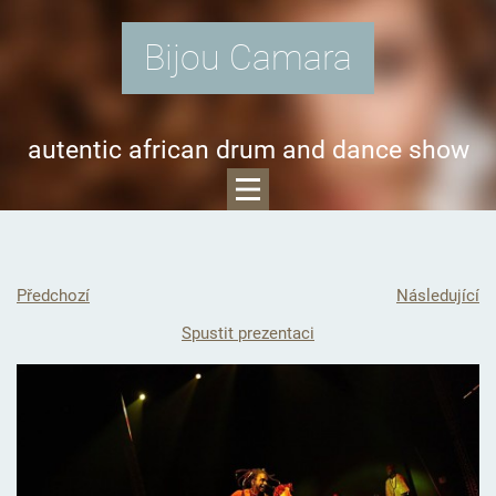
Bijou Camara
autentic african drum and dance show
Předchozí
Následující
Spustit prezentaci