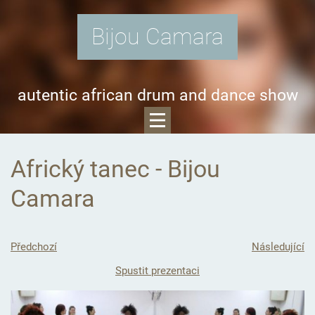
Bijou Camara
autentic african drum and dance show
Africký tanec - Bijou
Camara
Předchozí
Následující
Spustit prezentaci