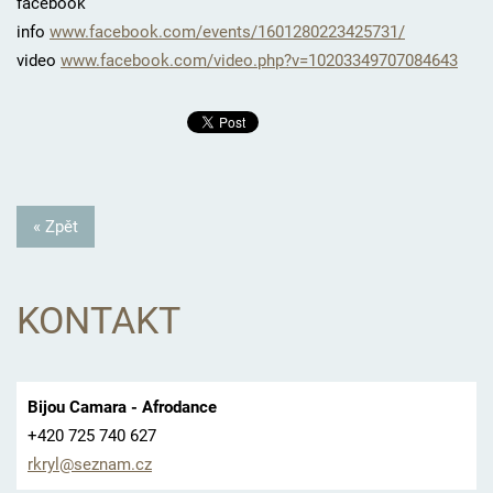
facebook
info
www.facebook.com/events/1601280223425731/
video
www.facebook.com/
video.php?v=102033497070846
43
« Zpět
KONTAKT
Bijou Camara - Afrodance
+420 725 740 627
rkryl@se
znam.cz