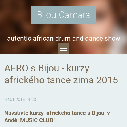
Bijou Camara
autentic african drum and dance show
AFRO s Bijou - kurzy
afrického tance zima 2015
02.01.2015 14:23
Navštivte kurzy afrického tance s Bijou v
Anděl MUSIC CLUB!