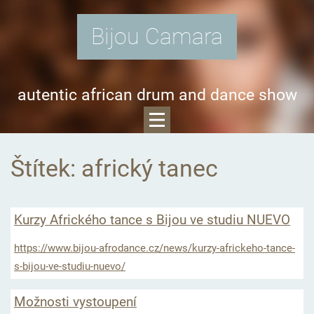
Bijou Camara
autentic african drum and dance show
Štítek: africký tanec
Kurzy Afrického tance s Bijou ve studiu NUEVO
https://www.bijou-afrodance.cz/news/kurzy-africkeho-tance-
s-bijou-ve-studiu-nuevo/
Možnosti vystoupení