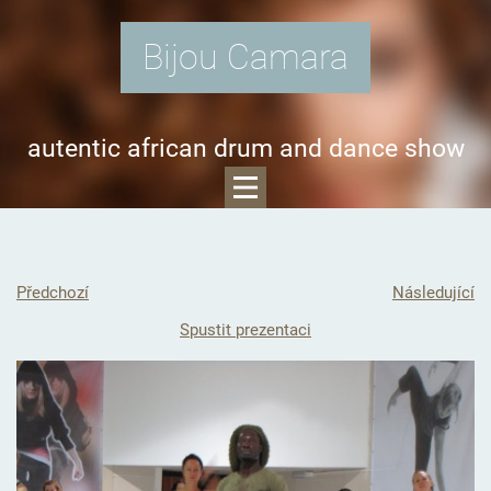
Bijou Camara
autentic african drum and dance show
Předchozí
Následující
Spustit prezentaci