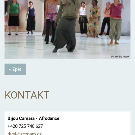
« Zpět
KONTAKT
Bijou Camara - Afrodance
+420 725 740 627
rkryl@se
znam.cz