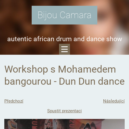
Bijou Camara
autentic african drum and dance show
Workshop s Mohamedem
bangourou - Dun Dun dance
Předchozí
Následující
Spustit prezentaci